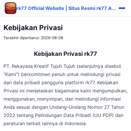
rk77 Official Website | Situs Resmi rk77 Akun Daftar Terbaru ⚡
Kebijakan Privasi
Terakhir diperbarui: 2026-08-08
Kebijakan Privasi rk77
PT. Rekayasa Kreatif Tujuh Tujuh (selanjutnya disebut
"Kami") berkomitmen penuh untuk melindungi privasi
dan data pribadi pengguna platform rk77. Kebijakan
Privasi ini menjelaskan bagaimana kami mengumpulkan,
menggunakan, menyimpan, dan melindungi informasi
Anda sesuai dengan Undang-Undang Nomor 27 Tahun
2022 tentang Pelindungan Data Pribadi (UU PDP) dan
peraturan terkait lainnya di Indonesia.