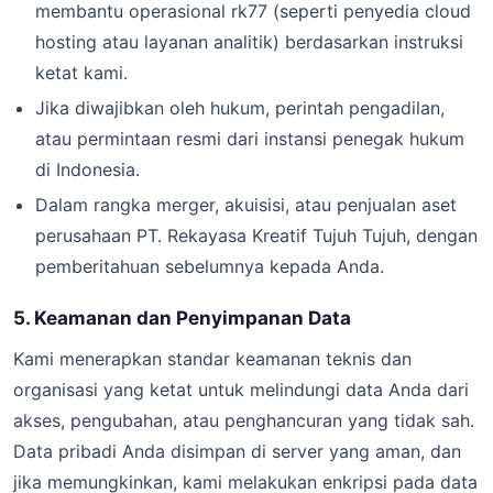
membantu operasional rk77 (seperti penyedia cloud
hosting atau layanan analitik) berdasarkan instruksi
ketat kami.
Jika diwajibkan oleh hukum, perintah pengadilan,
atau permintaan resmi dari instansi penegak hukum
di Indonesia.
Dalam rangka merger, akuisisi, atau penjualan aset
perusahaan PT. Rekayasa Kreatif Tujuh Tujuh, dengan
pemberitahuan sebelumnya kepada Anda.
5. Keamanan dan Penyimpanan Data
Kami menerapkan standar keamanan teknis dan
organisasi yang ketat untuk melindungi data Anda dari
akses, pengubahan, atau penghancuran yang tidak sah.
Data pribadi Anda disimpan di server yang aman, dan
jika memungkinkan, kami melakukan enkripsi pada data