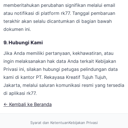
memberitahukan perubahan signifikan melalui email
atau notifikasi di platform rk77. Tanggal pembaruan
terakhir akan selalu dicantumkan di bagian bawah
dokumen ini.
9. Hubungi Kami
Jika Anda memiliki pertanyaan, kekhawatiran, atau
ingin melaksanakan hak data Anda terkait Kebijakan
Privasi ini, silakan hubungi petugas pelindungan data
kami di kantor PT. Rekayasa Kreatif Tujuh Tujuh,
Jakarta, melalui saluran komunikasi resmi yang tersedia
di aplikasi rk77.
← Kembali ke Beranda
Syarat dan Ketentuan
Kebijakan Privasi