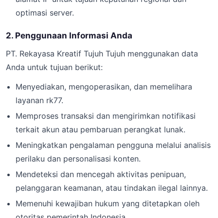
optimasi server.
2. Penggunaan Informasi Anda
PT. Rekayasa Kreatif Tujuh Tujuh menggunakan data
Anda untuk tujuan berikut:
Menyediakan, mengoperasikan, dan memelihara
layanan rk77.
Memproses transaksi dan mengirimkan notifikasi
terkait akun atau pembaruan perangkat lunak.
Meningkatkan pengalaman pengguna melalui analisis
perilaku dan personalisasi konten.
Mendeteksi dan mencegah aktivitas penipuan,
pelanggaran keamanan, atau tindakan ilegal lainnya.
Memenuhi kewajiban hukum yang ditetapkan oleh
otoritas pemerintah Indonesia.