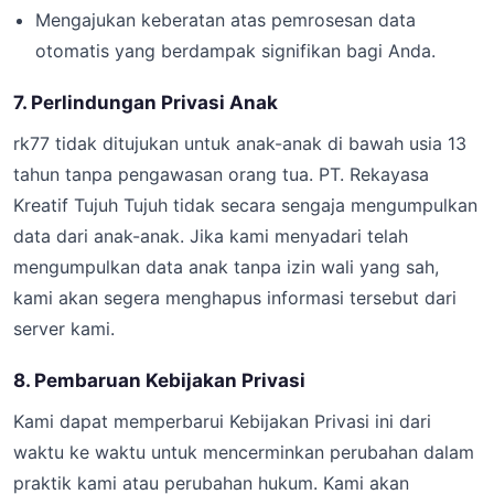
Mengajukan keberatan atas pemrosesan data
otomatis yang berdampak signifikan bagi Anda.
7. Perlindungan Privasi Anak
rk77 tidak ditujukan untuk anak-anak di bawah usia 13
tahun tanpa pengawasan orang tua. PT. Rekayasa
Kreatif Tujuh Tujuh tidak secara sengaja mengumpulkan
data dari anak-anak. Jika kami menyadari telah
mengumpulkan data anak tanpa izin wali yang sah,
kami akan segera menghapus informasi tersebut dari
server kami.
8. Pembaruan Kebijakan Privasi
Kami dapat memperbarui Kebijakan Privasi ini dari
waktu ke waktu untuk mencerminkan perubahan dalam
praktik kami atau perubahan hukum. Kami akan