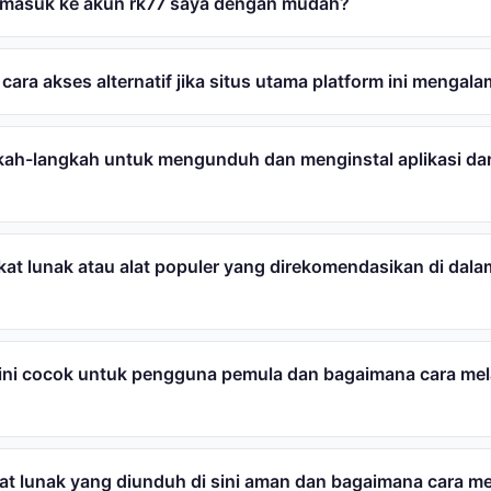
 masuk ke akun rk77 saya dengan mudah?
cara akses alternatif jika situs utama platform ini mengala
ah-langkah untuk mengunduh dan menginstal aplikasi dar
kat lunak atau alat populer yang direkomendasikan di dala
 ini cocok untuk pengguna pemula dan bagaimana cara me
t lunak yang diunduh di sini aman dan bagaimana cara m