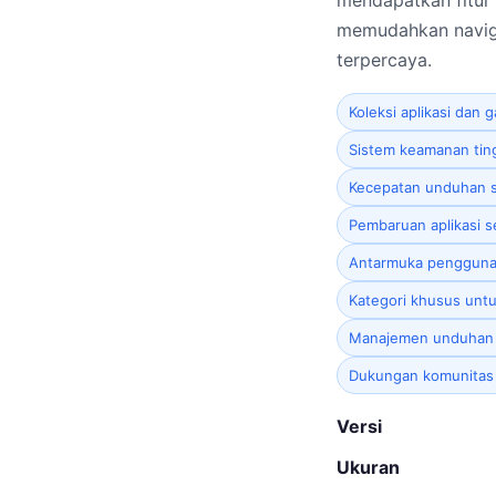
memudahkan naviga
terpercaya.
Koleksi aplikasi dan
Sistem keamanan ting
Kecepatan unduhan 
Pembaruan aplikasi s
Antarmuka pengguna 
Kategori khusus untuk
Manajemen unduhan y
Dukungan komunitas d
Versi
Ukuran