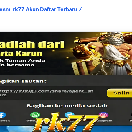
Resmi rk77 Akun Daftar Terbaru ⚡