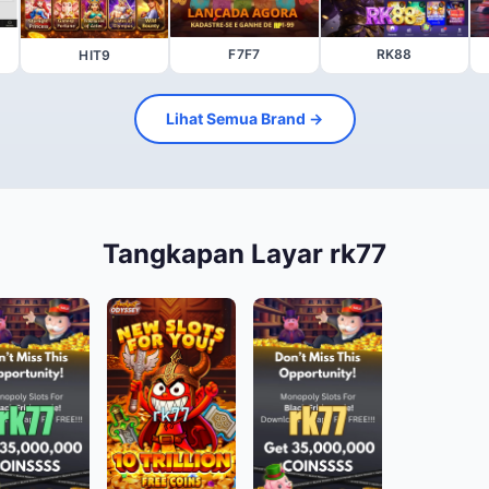
F7F7
RK88
HIT9
Lihat Semua Brand →
Tangkapan Layar rk77