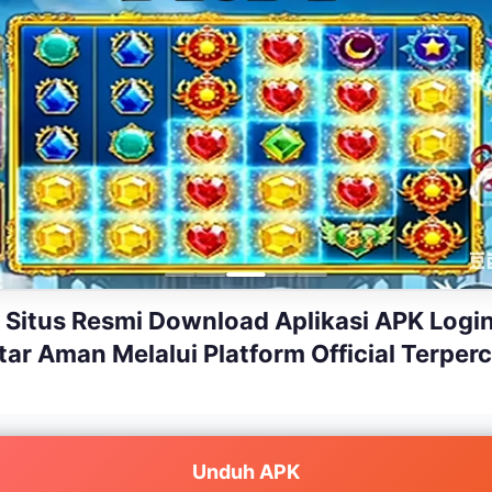
 Situs Resmi Download Aplikasi APK Logi
tar Aman Melalui Platform Official Terper
Unduh APK