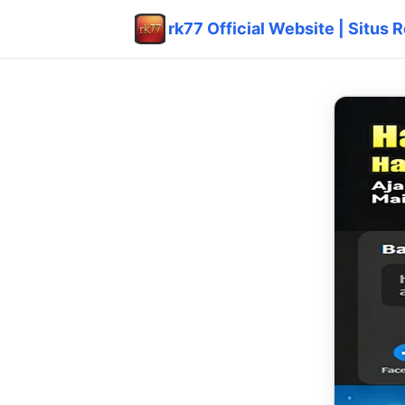
rk77 Official Website | Situs 