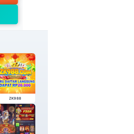
ZK988