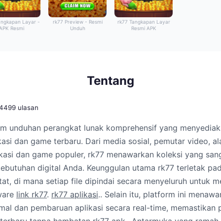
angkapan Layar -
rk77 Preview - Resmi
rk77 Tangkapan Layar
APK Resmi
Unduh
Resmi APK
Tentang
4499 ulasan
orm unduhan perangkat lunak komprehensif yang menyedia
kasi dan game terbaru. Dari media sosial, pemutar video, al
kasi dan game populer, rk77 menawarkan koleksi yang sang
butuhan digital Anda. Keunggulan utama rk77 terletak pa
t, di mana setiap file dipindai secara menyeluruh untuk 
lware
link rk77
.
rk77 aplikasi
.. Selain itu, platform ini mena
mal dan pembaruan aplikasi secara real-time, memastikan 
 terbaru tanpa hambatan
rk77 apk
.. Antarmuka yang ramah