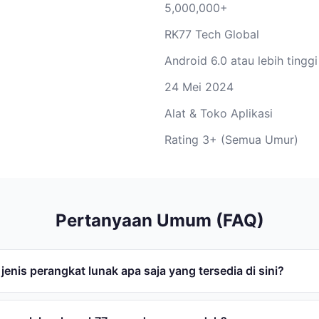
5,000,000+
RK77 Tech Global
Android 6.0 atau lebih tinggi
24 Mei 2024
Alat & Toko Aplikasi
Rating 3+ (Semua Umur)
Pertanyaan Umum (FAQ)
 jenis perangkat lunak apa saja yang tersedia di sini?