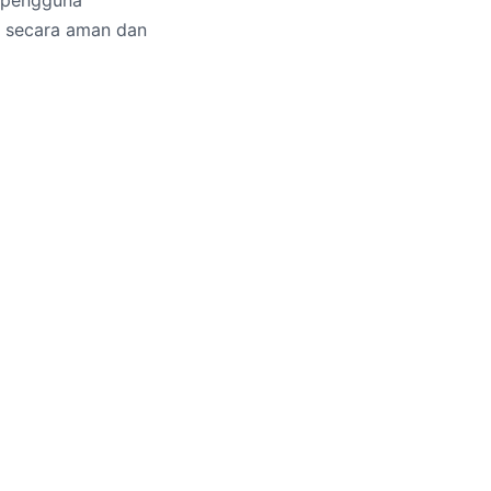
k secara aman dan